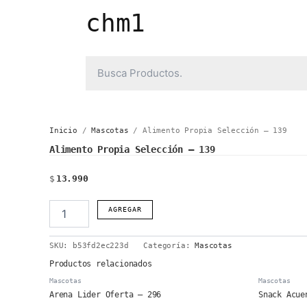
Ir
chm1
al
contenido
Inicio
/
Mascotas
/ Alimento Propia Selección – 139
Alimento Propia Selección – 139
$
13.990
Alimento
AGREGAR
Propia
Selección
SKU:
b53fd2ec223d
Categoría:
Mascotas
-
139
Productos relacionados
cantidad
Mascotas
Mascotas
Arena Lider Oferta – 296
Snack Acue