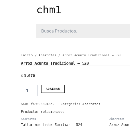
Ir
chm1
al
contenido
Inicio
/
Abarrotes
/ Arroz Acunta Tradicional – 520
Arroz Acunta Tradicional – 520
$
3.070
Arroz
AGREGAR
Acunta
Tradicional
SKU:
f495953018e2
Categoría:
Abarrotes
-
520
Productos relacionados
cantidad
Abarrotes
Abarrotes
Tallarines Lider Familiar – 524
Arroz Acun