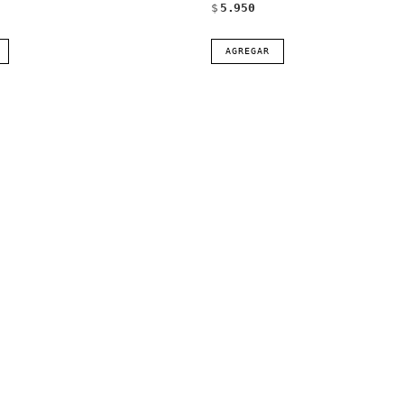
$
5.950
AGREGAR