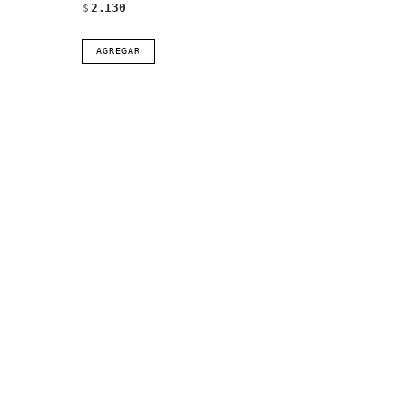
$
2.130
AGREGAR