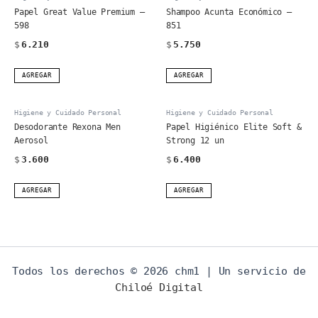
Papel Great Value Premium –
Shampoo Acunta Económico –
598
851
$
6.210
$
5.750
AGREGAR
AGREGAR
Higiene y Cuidado Personal
Higiene y Cuidado Personal
Desodorante Rexona Men
Papel Higiénico Elite Soft &
Aerosol
Strong 12 un
$
3.600
$
6.400
AGREGAR
AGREGAR
Todos los derechos © 2026 chm1 | Un servicio de
Chiloé Digital