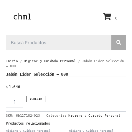
Ir
al
contenido
chm1
0
Inicio
/
Higiene y Cuidado Personal
/ Jabón Lider Selección
– 800
Jabón Lider Selección – 800
$
1.640
Jabón
AGREGAR
Lider
Selección
SKU:
6b1271824023
Categoría:
Higiene y Cuidado Personal
-
800
Productos relacionados
cantidad
Higiene y Cuidado Personal
Higiene y Cuidado Personal