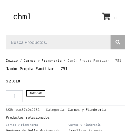
Ir
al
contenido
chm1
0
Inicio
/
Carnes y Fiambrería
/ Jamón Propia Familiar – 751
Jamón Propia Familiar – 751
$
2.810
Jamón
AGREGAR
Propia
Familiar
SKU:
eac57c0c2731
Categoría:
Carnes y Fiambrería
-
751
Productos relacionados
cantidad
Carnes y Fiambrería
Carnes y Fiambrería
Pechuga de Pollo deshuesada
Arrollado Acuenta