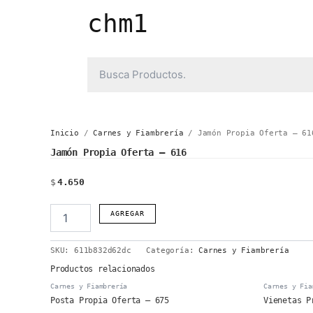
Ir
chm1
al
contenido
Inicio
/
Carnes y Fiambrería
/ Jamón Propia Oferta – 61
Jamón Propia Oferta – 616
$
4.650
Jamón
AGREGAR
Propia
Oferta
SKU:
611b832d62dc
Categoría:
Carnes y Fiambrería
-
616
Productos relacionados
cantidad
Carnes y Fiambrería
Carnes y Fia
Posta Propia Oferta – 675
Vienetas P