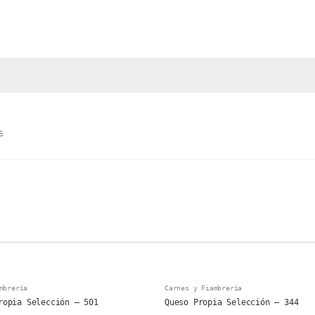
6
mbrería
Carnes y Fiambrería
ropia Selección – 501
Queso Propia Selección – 344