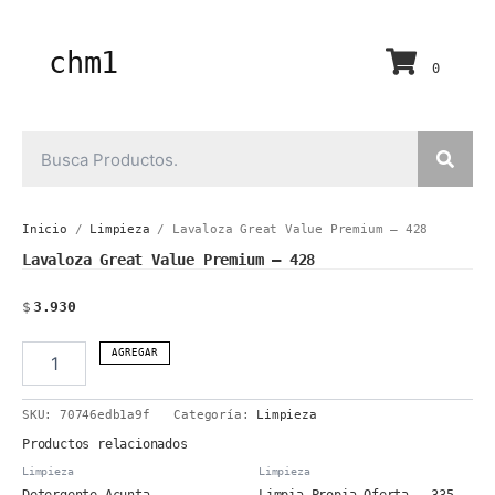
Ir
al
contenido
chm1
0
Inicio
/
Limpieza
/ Lavaloza Great Value Premium – 428
Lavaloza Great Value Premium – 428
$
3.930
Lavaloza
AGREGAR
Great
Value
SKU:
70746edb1a9f
Categoría:
Limpieza
Premium
-
Productos relacionados
428
Limpieza
Limpieza
cantidad
Detergente Acunta
Limpia Propia Oferta – 335