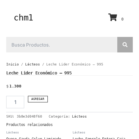
Ir
al
contenido
chm1
0
Inicio
/
Lácteos
/ Leche Lider Económico – 995
Leche Lider Económico – 995
$
1.300
Leche
AGREGAR
Lider
Económico
SKU:
3b8e3d048f60
Categoría:
Lácteos
-
995
Productos relacionados
cantidad
Lácteos
Lácteos
Queso Gauda Colun Laminado
Leche Soprole Entera Caja