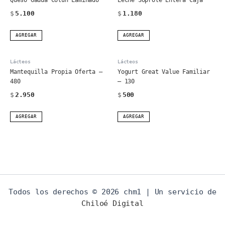
$
5.100
$
1.180
AGREGAR
AGREGAR
Lácteos
Lácteos
Mantequilla Propia Oferta –
Yogurt Great Value Familiar
480
– 130
$
2.950
$
500
AGREGAR
AGREGAR
Todos los derechos © 2026 chm1 | Un servicio de
Chiloé Digital