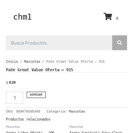
Ir
al
contenido
chm1
0
Inicio
/
Mascotas
/ Pate Great Value Oferta – 915
Pate Great Value Oferta – 915
$
820
Pate
AGREGAR
Great
Value
SKU:
9094766d5d40
Categoría:
Mascotas
Oferta
-
Productos relacionados
915
Mascotas
Mascotas
cantidad
Arena Lider Oferta – 296
Arena Sanitaria Easy Clean