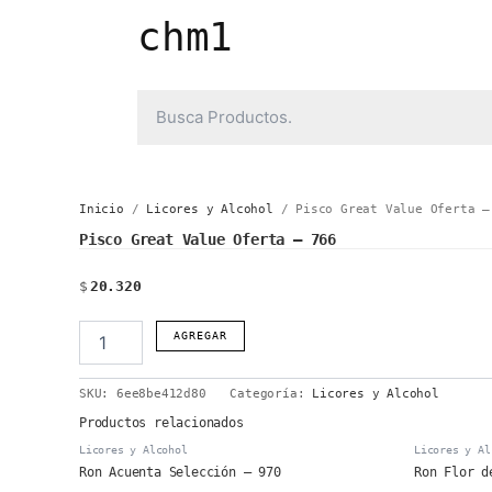
Ir
chm1
al
contenido
Inicio
/
Licores y Alcohol
/ Pisco Great Value Oferta –
Pisco Great Value Oferta – 766
$
20.320
Pisco
AGREGAR
Great
Value
SKU:
6ee8be412d80
Categoría:
Licores y Alcohol
Oferta
-
Productos relacionados
766
Licores y Alcohol
Licores y Al
cantidad
Ron Acuenta Selección – 970
Ron Flor d