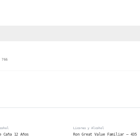
 766
cohol
Licores y Alcohol
e Caña 12 Años
Ron Great Value Familiar – 435