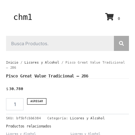
Ir
al
contenido
chm1
0
Inicio
/
Licores y Alcohol
/ Pisco Great Value Tradicional
– 286
Pisco Great Value Tradicional – 286
$
30.780
Pisco
AGREGAR
Great
Value
SKU:
bf5bfcbb6384
Categoría:
Licores y Alcohol
Tradicional
-
Productos relacionados
286
Licores y Alcohol
Licores y Alcohol