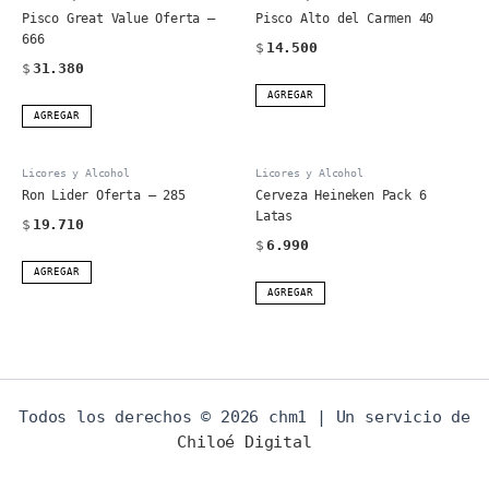
cantidad
Pisco Great Value Oferta –
Pisco Alto del Carmen 40
666
$
14.500
$
31.380
AGREGAR
AGREGAR
Licores y Alcohol
Licores y Alcohol
Ron Lider Oferta – 285
Cerveza Heineken Pack 6
Latas
$
19.710
$
6.990
AGREGAR
AGREGAR
Todos los derechos © 2026 chm1 | Un servicio de
Chiloé Digital