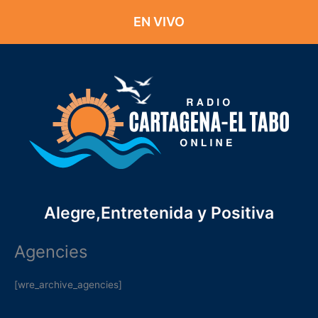
Ir
EN VIVO
al
contenido
Alegre,Entretenida y Positiva
Agencies
[wre_archive_agencies]