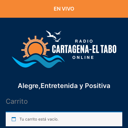
Ir
EN VIVO
al
contenido
Alegre,Entretenida y Positiva
Carrito
Tu carrito está vacío.