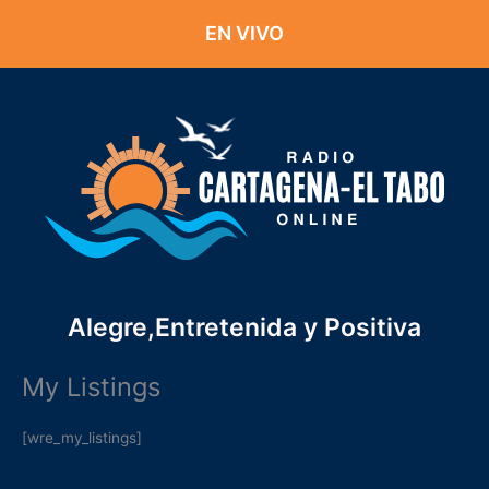
Ir
EN VIVO
al
contenido
Alegre,Entretenida y Positiva
My Listings
[wre_my_listings]