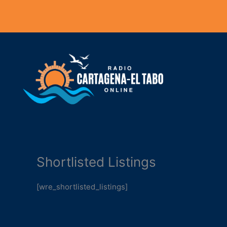
Ir
al
contenido
Shortlisted Listings
[wre_shortlisted_listings]