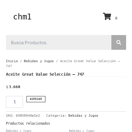
Ir
al
contenido
chm1
0
Inicio
/
Bebidas y Jugos
/ Aceite Great Value Selección –
747
Aceite Great Value Selección – 747
$
3.660
Aceite
AGREGAR
Great
Value
SKU:
69838940a5e2
Categoría:
Bebidas y Jugos
Selección
-
Productos relacionados
747
Bebidas y Jugos
Bebidas y Jugos