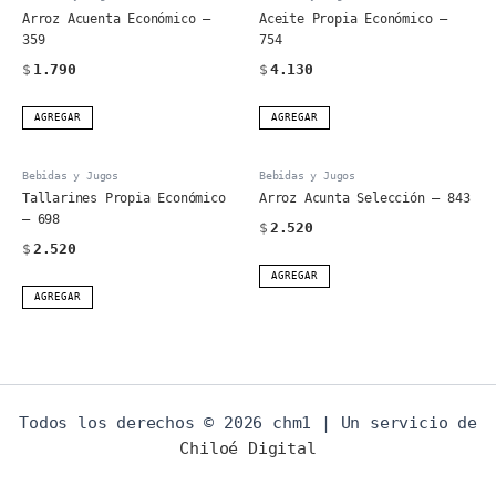
cantidad
Arroz Acuenta Económico –
Aceite Propia Económico –
359
754
$
1.790
$
4.130
AGREGAR
AGREGAR
Bebidas y Jugos
Bebidas y Jugos
Tallarines Propia Económico
Arroz Acunta Selección – 843
– 698
$
2.520
$
2.520
AGREGAR
AGREGAR
Todos los derechos © 2026 chm1 | Un servicio de
Chiloé Digital