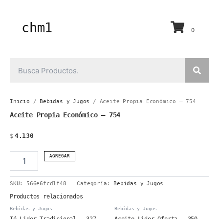
Ir
al
contenido
chm1
0
Inicio
/
Bebidas y Jugos
/ Aceite Propia Económico – 754
Aceite Propia Económico – 754
$
4.130
Aceite
AGREGAR
Propia
Económico
SKU:
566e6fcd1f48
Categoría:
Bebidas y Jugos
-
754
Productos relacionados
cantidad
Bebidas y Jugos
Bebidas y Jugos
Té Lider Tradicional – 327
Aceite Lider Oferta – 350