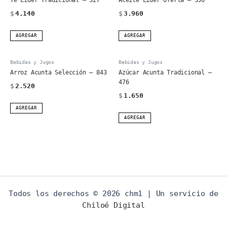
$
4.140
$
3.960
AGREGAR
AGREGAR
Bebidas y Jugos
Bebidas y Jugos
Arroz Acunta Selección – 843
Azúcar Acunta Tradicional –
476
$
2.520
$
1.650
AGREGAR
AGREGAR
Todos los derechos © 2026 chm1 | Un servicio de
Chiloé Digital