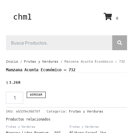
Ir
al
contenido
chm1
0
Inicio
/
Frutas y Verduras
/ Manzana Acunta Económico – 732
Manzana Acunta Económico – 732
$
3.260
Manzana
AGREGAR
Acunta
Económico
SKU:
eb539e36d70f
Categoría:
Frutas y Verduras
-
732
Productos relacionados
cantidad
Frutas y Verduras
Frutas y Verduras
Manzana Lider Premium – 597
Plátano Granel 1kg