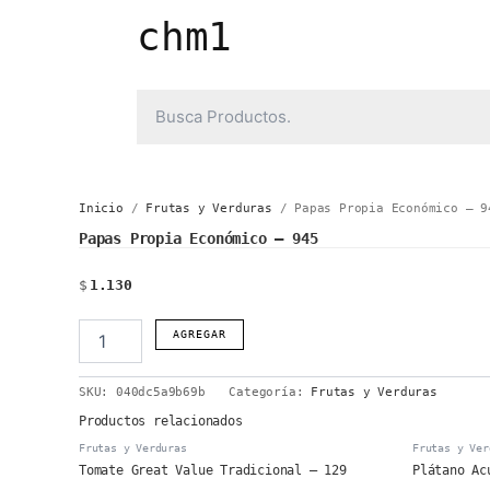
Ir
chm1
al
contenido
Inicio
/
Frutas y Verduras
/ Papas Propia Económico – 9
Papas Propia Económico – 945
$
1.130
Papas
AGREGAR
Propia
Económico
SKU:
040dc5a9b69b
Categoría:
Frutas y Verduras
-
945
Productos relacionados
cantidad
Frutas y Verduras
Frutas y Ver
Tomate Great Value Tradicional – 129
Plátano Ac