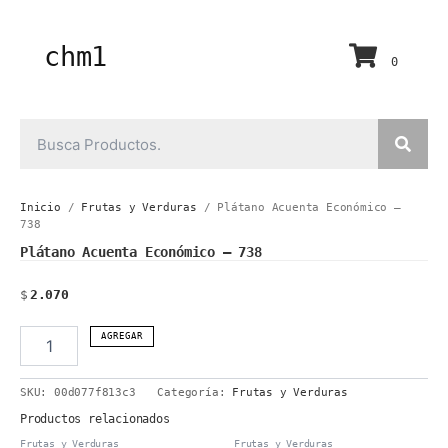
Ir
al
contenido
chm1
0
Inicio
/
Frutas y Verduras
/ Plátano Acuenta Económico –
738
Plátano Acuenta Económico – 738
$
2.070
Plátano
AGREGAR
Acuenta
Económico
SKU:
00d077f813c3
Categoría:
Frutas y Verduras
-
738
Productos relacionados
cantidad
Frutas y Verduras
Frutas y Verduras