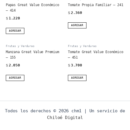
Papas Great Value Económico
Tomate Propia Familiar – 241
– 414
$
2.360
$
1.220
AGREGAR
AGREGAR
Frutas y Verduras
Frutas y Verduras
Manzana Great Value Premium
Tomate Great Value Económico
– 155
– 451
$
2.050
$
3.700
AGREGAR
AGREGAR
Todos los derechos © 2026 chm1 | Un servicio de
Chiloé Digital