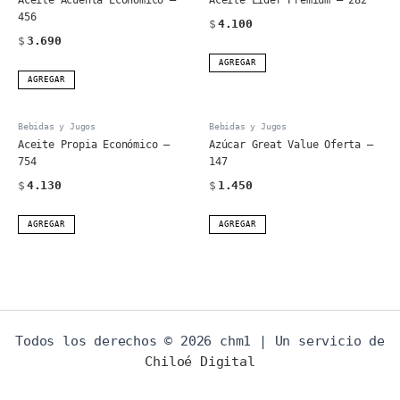
456
$
4.100
$
3.690
AGREGAR
AGREGAR
Bebidas y Jugos
Bebidas y Jugos
Aceite Propia Económico –
Azúcar Great Value Oferta –
754
147
$
4.130
$
1.450
AGREGAR
AGREGAR
Todos los derechos © 2026 chm1 | Un servicio de
Chiloé Digital