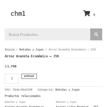
Ir
al
contenido
chm1
0
Inicio
/
Bebidas y Jugos
/ Arroz Acuenta Económico – 359
Arroz Acuenta Económico – 359
$
1.790
Arroz
AGREGAR
Acuenta
Económico
SKU:
5b4ec0be2208
Categoría:
Bebidas y Jugos
-
359
Productos relacionados
cantidad
Bebidas y Jugos
Bebidas y Jugos
Aceite Acuenta Económico –
Aceite Lider Premium – 282